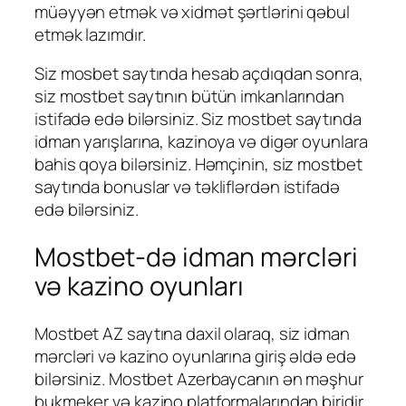
müəyyən etmək və xidmət şərtlərini qəbul
etmək lazımdır.
Siz mosbet saytında hesab açdıqdan sonra,
siz mostbet saytının bütün imkanlarından
istifadə edə bilərsiniz. Siz mostbet saytında
idman yarışlarına, kazinoya və digər oyunlara
bahis qoya bilərsiniz. Həmçinin, siz mostbet
saytında bonuslar və təkliflərdən istifadə
edə bilərsiniz.
Mostbet-də idman mərcləri
və kazino oyunları
Mostbet AZ saytına daxil olaraq, siz idman
mərcləri və kazino oyunlarına giriş əldə edə
bilərsiniz. Mostbet Azerbaycanın ən məşhur
bukmeker və kazino platformalarından biridir.