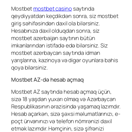
Mostbet
mostbet casino
saytında
qeydiyyatdan keçdikdən sonra, siz mostbet
giriş səhifəsindən daxil ola bilərsiniz.
Hesabınıza daxil olduqdan sonra, siz
mostbet azerbaijan saytının bütün
imkanlarından istifadə edə bilərsiniz. Siz
mostbet azerbaycan saytında idman
yarışlarına, kazinoya və digər oyunlara bahis
qoya bilərsiniz.
Mostbet AZ-də hesab açmaq
Mostbet AZ saytında hesab açmaq üçün,
sizə 18 yaşdan yuxarı olmaq və Azərbaycan
Respublikasının ərazisində yaşamaq lazımdır.
Hesab açarkən, sizə şəxsi məlumatlarınızı, e-
poçt ünvanınızı və telefon nömrənizi daxil
etmək lazımdır. Həmçinin, sizə şifrənizi