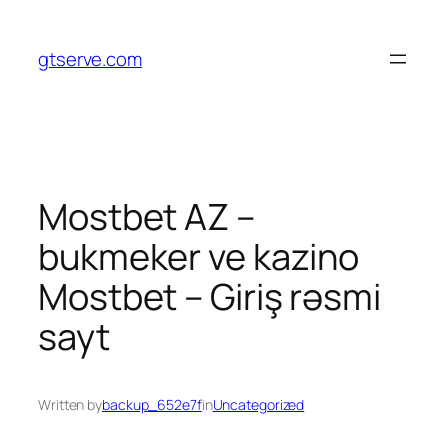
Skip
to
gtserve.com
content
Mostbet AZ –
bukmeker ve kazino
Mostbet – Giriş rəsmi
sayt
Written by
backup_652e7f
in
Uncategorized