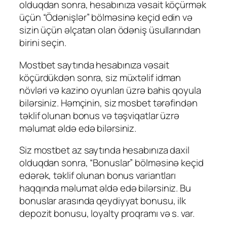
olduqdan sonra, hesabınıza vəsait köçürmək
üçün “Ödənişlər” bölməsinə keçid edin və
sizin üçün əlçatan olan ödəniş üsullarından
birini seçin.
Mostbet saytında hesabınıza vəsait
köçürdükdən sonra, siz müxtəlif idman
növləri və kazino oyunları üzrə bahis qoyula
bilərsiniz. Həmçinin, siz mosbet tərəfindən
təklif olunan bonus və təşviqatlar üzrə
məlumat əldə edə bilərsiniz.
Siz mostbet az saytında hesabınıza daxil
olduqdan sonra, “Bonuslar” bölməsinə keçid
edərək, təklif olunan bonus variantları
haqqında məlumat əldə edə bilərsiniz. Bu
bonuslar arasında qeydiyyat bonusu, ilk
depozit bonusu, loyalty proqramı və s. var.