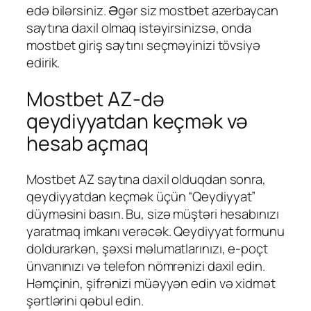
edə bilərsiniz. Əgər siz mostbet azerbaycan
saytına daxil olmaq istəyirsinizsə, onda
mostbet giriş saytını seçməyinizi tövsiyə
edirik.
Mostbet AZ-də
qeydiyyatdan keçmək və
hesab açmaq
Mostbet AZ saytına daxil olduqdan sonra,
qeydiyyatdan keçmək üçün “Qeydiyyat”
düyməsini basın. Bu, sizə müştəri hesabınızı
yaratmaq imkanı verəcək. Qeydiyyat formunu
doldurarkən, şəxsi məlumatlarınızı, e-poçt
ünvanınızı və telefon nömrənizi daxil edin.
Həmçinin, şifrənizi müəyyən edin və xidmət
şərtlərini qəbul edin.