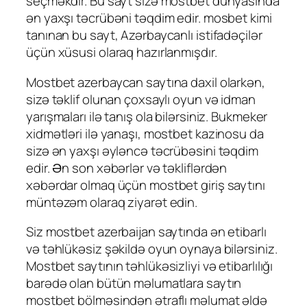
seçməkdir. Bu sayt sizə mostbet dünyasında
ən yaxşı təcrübəni təqdim edir. mosbet kimi
tanınan bu sayt, Azərbaycanlı istifadəçilər
üçün xüsusi olaraq hazırlanmışdır.
Mostbet azerbaycan saytına daxil olarkən,
sizə təklif olunan çoxsaylı oyun və idman
yarışmaları ilə tanış ola bilərsiniz. Bukmeker
xidmətləri ilə yanaşı, mostbet kazinosu da
sizə ən yaxşı əyləncə təcrübəsini təqdim
edir. Ən son xəbərlər və təkliflərdən
xəbərdar olmaq üçün mostbet giriş saytını
müntəzəm olaraq ziyarət edin.
Siz mostbet azerbaijan saytında ən etibarlı
və təhlükəsiz şəkildə oyun oynaya bilərsiniz.
Mostbet saytının təhlükəsizliyi və etibarlılığı
barədə olan bütün məlumatlara saytın
mostbet bölməsindən ətraflı məlumat əldə