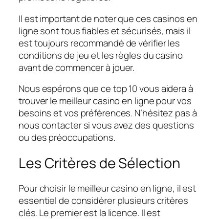
Il est important de noter que ces casinos en
ligne sont tous fiables et sécurisés, mais il
est toujours recommandé de vérifier les
conditions de jeu et les règles du casino
avant de commencer à jouer.
Nous espérons que ce top 10 vous aidera à
trouver le meilleur casino en ligne pour vos
besoins et vos préférences. N’hésitez pas à
nous contacter si vous avez des questions
ou des préoccupations.
Les Critères de Sélection
Pour choisir le meilleur casino en ligne, il est
essentiel de considérer plusieurs critères
clés. Le premier est la licence. Il est