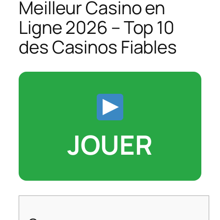
Meilleur Casino en
Ligne 2026 – Top 10
des Casinos Fiables
JOUER