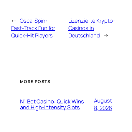
←
Oscar Spin:
Lizenzierte Krypto-
Fast‑Track Fun for
Casinos in
Quick‑Hit Players
Deutschland
→
MORE POSTS
August
N1 Bet Casino: Quick Wins
and High‑Intensity Slots
8, 2026