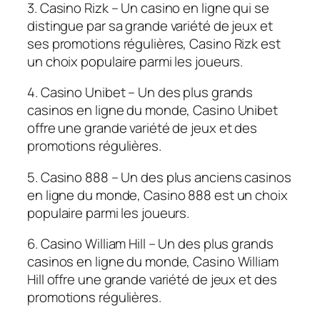
3. Casino Rizk – Un casino en ligne qui se
distingue par sa grande variété de jeux et
ses promotions régulières, Casino Rizk est
un choix populaire parmi les joueurs.
4. Casino Unibet – Un des plus grands
casinos en ligne du monde, Casino Unibet
offre une grande variété de jeux et des
promotions régulières.
5. Casino 888 – Un des plus anciens casinos
en ligne du monde, Casino 888 est un choix
populaire parmi les joueurs.
6. Casino William Hill – Un des plus grands
casinos en ligne du monde, Casino William
Hill offre une grande variété de jeux et des
promotions régulières.