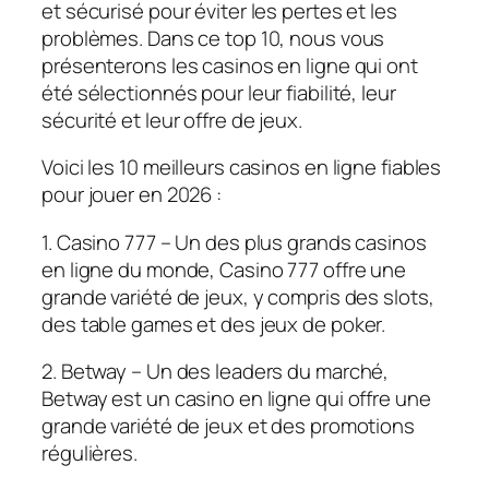
et sécurisé pour éviter les pertes et les
problèmes. Dans ce top 10, nous vous
présenterons les casinos en ligne qui ont
été sélectionnés pour leur fiabilité, leur
sécurité et leur offre de jeux.
Voici les 10 meilleurs casinos en ligne fiables
pour jouer en 2026 :
1. Casino 777 – Un des plus grands casinos
en ligne du monde, Casino 777 offre une
grande variété de jeux, y compris des slots,
des table games et des jeux de poker.
2. Betway – Un des leaders du marché,
Betway est un casino en ligne qui offre une
grande variété de jeux et des promotions
régulières.