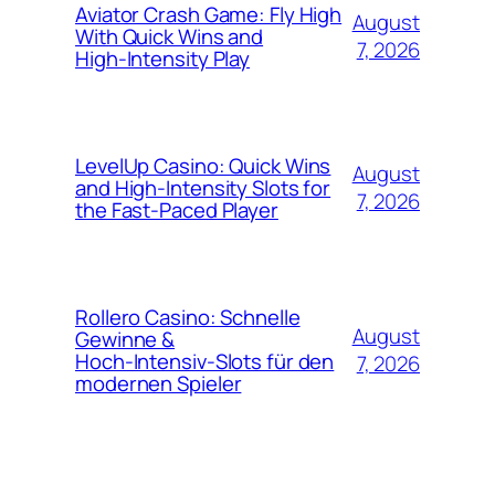
Aviator Crash Game: Fly High
August
With Quick Wins and
7, 2026
High‑Intensity Play
LevelUp Casino: Quick Wins
August
and High‑Intensity Slots for
7, 2026
the Fast‑Paced Player
Rollero Casino: Schnelle
August
Gewinne &
Hoch‑Intensiv‑Slots für den
7, 2026
modernen Spieler