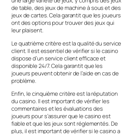
une large variété de jeux, y compris des jeux
de table, des jeux de machine à sous et des
jeux de cartes. Cela garantit que les joueurs
ont des options pour trouver des jeux qui
leur plaisent.
Le quatrième critère est la qualité du service
client. Il est essentiel de vérifier si le casino
dispose d’un service client efficace et
disponible 24/7. Cela garantit que les
joueurs peuvent obtenir de l’aide en cas de
problème.
Enfin, le cinquième critère est la réputation
du casino. Il est important de vérifier les
commentaires et les évaluations des
joueurs pour s’assurer que le casino est
fiable et que les jeux sont réglementés. De
plus, il est important de vérifier si le casino a