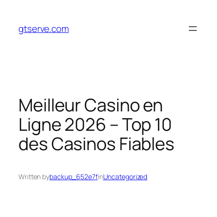
Skip
to
gtserve.com
content
Meilleur Casino en
Ligne 2026 – Top 10
des Casinos Fiables
Written by
backup_652e7f
in
Uncategorized